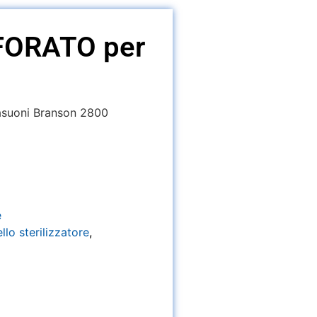
FORATO per
trasuoni Branson 2800
e
llo sterilizzatore
,