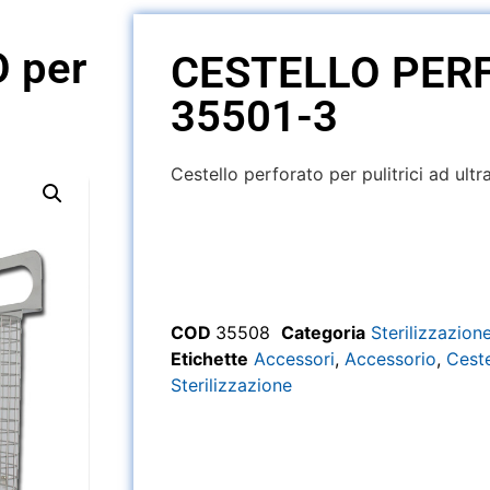
 per
CESTELLO PER
35501-3
Cestello perforato per pulitrici ad ul
COD
35508
Categoria
Sterilizzazion
Etichette
Accessori
,
Accessorio
,
Ceste
Sterilizzazione